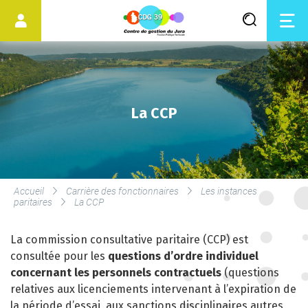
La CCP
LES SERVICES DU CDG
Accueil
Carrière des fonctionnaires
Les instances
paritaires
La CCP
SERVICE DE MÉDECINE
PRÉVENTIVE
La commission consultative paritaire (CCP) est
consultée pour les
questions d’ordre individuel
LE DROIT SYNDICAL ET LES
concernant les personnels contractuels
(questions
ÉLECTIONS
relatives aux licenciements intervenant à l’expiration de
PROFESSIONNELLES
la période d’essai, aux sanctions disciplinaires autres