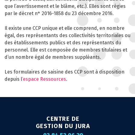
CARRIÈRE DES
que l’avertissement et le blâme, etc.). Elles sont régies
FONCTIONNAIRES
par le décret n° 2016-1858 du 23 décembre 2016.
GÉRER LES AGENTS
Il existe une CCP unique et elle comprend, en nombre
CONTRACTUELS
égal, des représentants des collectivités territoriales ou
des établissements publics et des représentants du
EMPLOI TERRITORIAL
personnel. Elle est composée de membres titulaires et
SANTÉ ET PRÉVENTION DES
d’un nombre égal de membres suppléants.
RISQUES PROFESSIONNELS
Les formulaires de saisine des CCP sont à disposition
MISSION ARCHIVAGE
depuis l
‘espace Ressources
.
LIENS UTILES
CONTACT
CENTRE DE
GESTION DU JURA