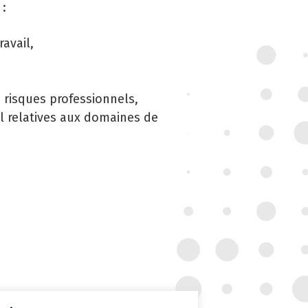
 :
RVICE DE MÉDECINE PRÉVENTIVE
ravail,
 DROIT SYNDICAL ET LES ÉLECTIONS
OFESSIONNELLES
s risques professionnels,
RRIÈRE DES FONCTIONNAIRES
al relatives aux domaines de
RER LES AGENTS CONTRACTUELS
PLOI TERRITORIAL
NTÉ ET PRÉVENTION DES RISQUES
OFESSIONNELS
SSION ARCHIVAGE
ENS UTILES