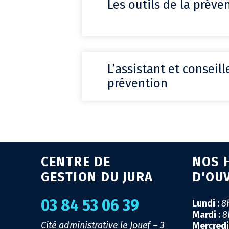
Les outils de la préve
L’assistant et conseill
prévention
CENTRE DE
NOS 
GESTION DU JURA
D'OU
03 84 53 06 39
Lundi :
8
Mardi :
8
Cité administrative le Jouef – 3
Mercredi