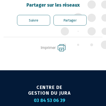
CARRIÈRE DES
Partager sur les réseaux
FONCTIONNAIRES
GÉRER LES AGENTS
Suivre
Partager
CONTRACTUELS
EMPLOI TERRITORIAL
SANTÉ ET PRÉVENTION DES
Imprimer
RISQUES PROFESSIONNELS
MISSION ARCHIVAGE
LIENS UTILES
CONTACT
CENTRE DE
GESTION DU JURA
03 84 53 06 39