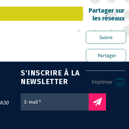
RRIÈRE DES FONCTIONNAIRES
Partager sur
les réseaux
RER LES AGENTS CONTRACTUELS
PLOI TERRITORIAL
Suivre
NTÉ ET PRÉVENTION DES RISQUES
Partager
OFESSIONNELS
S'INSCRIRE À LA
SSION ARCHIVAGE
NEWSLETTER
Imprimer
ENS UTILES
0
6h30
NTACT