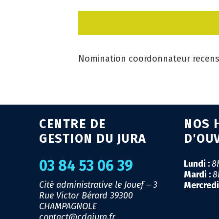
Nomination coordonnateur recens
CENTRE DE
NOS 
GESTION DU JURA
D'OU
03 84 53 06 39
Lundi :
8
Mardi :
8
Cité administrative le Jouef – 3
Mercredi
Rue Victor Bérard
39300
CHAMPAGNOLE
contact@cdgjura.fr