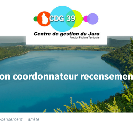
on coordonnateur recensement
LE
SE
LE
ecensement – arrêté
PR