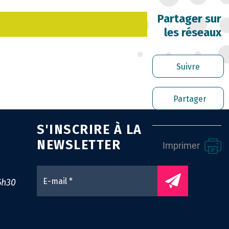
RRIÈRE DES FONCTIONNAIRES
Partager sur
les réseaux
RER LES AGENTS CONTRACTUELS
PLOI TERRITORIAL
Suivre
NTÉ ET PRÉVENTION DES RISQUES
Partager
OFESSIONNELS
S'INSCRIRE À LA
SSION ARCHIVAGE
NEWSLETTER
Imprimer
ENS UTILES
0
6h30
NTACT