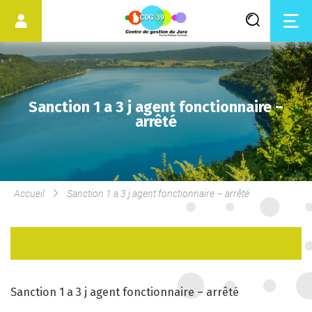
Sanction 1 a 3 j agent fonctionnaire –
arrêté
LES SERVICES DU CDG
Accueil
Sanction 1 a 3 j agent fonctionnaire – arrêté
SERVICE DE MÉDECINE
PRÉVENTIVE
LE DROIT SYNDICAL ET LES
ÉLECTIONS
Sanction 1 a 3 j agent fonctionnaire – arrêté
PROFESSIONNELLES