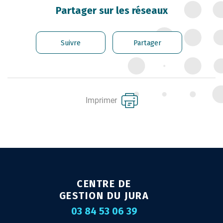
CARRIÈRE DES
Partager sur les réseaux
FONCTIONNAIRES
GÉRER LES AGENTS
Suivre
Partager
CONTRACTUELS
EMPLOI TERRITORIAL
SANTÉ ET PRÉVENTION DES
Imprimer
RISQUES PROFESSIONNELS
MISSION ARCHIVAGE
LIENS UTILES
CONTACT
CENTRE DE
GESTION DU JURA
03 84 53 06 39