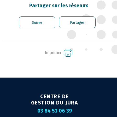
CARRIÈRE DES
Partager sur les réseaux
FONCTIONNAIRES
GÉRER LES AGENTS
Suivre
Partager
CONTRACTUELS
EMPLOI TERRITORIAL
SANTÉ ET PRÉVENTION DES
Imprimer
RISQUES PROFESSIONNELS
MISSION ARCHIVAGE
LIENS UTILES
CONTACT
CENTRE DE
GESTION DU JURA
03 84 53 06 39