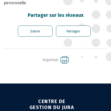
personnelle
CARRIÈRE DES
FONCTIONNAIRES
Partager sur les réseaux
GÉRER LES AGENTS
CONTRACTUELS
Suivre
Partager
EMPLOI TERRITORIAL
SANTÉ ET PRÉVENTION DES
RISQUES PROFESSIONNELS
Imprimer
MISSION ARCHIVAGE
LIENS UTILES
CONTACT
CENTRE DE
GESTION DU JURA