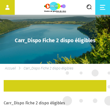
Carr_Dispo Fiche 2 dispo éligibles
LES SERVICES DU CDG
Accueil
Carr_Dispo Fiche 2 dispo éligibles
SERVICE DE MÉDECINE
PRÉVENTIVE
LE DROIT SYNDICAL ET LES
ÉLECTIONS
Carr_Dispo Fiche 2 dispo éligibles
PROFESSIONNELLES