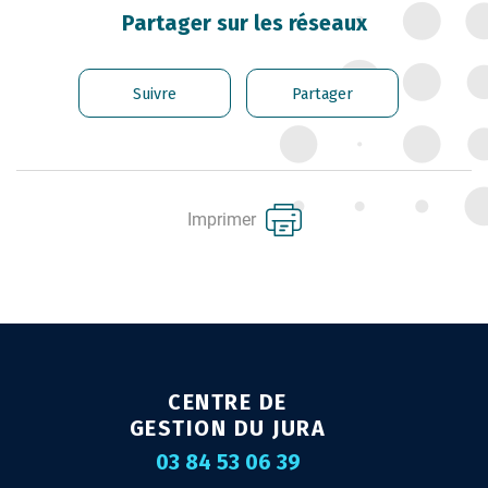
CARRIÈRE DES
Partager sur les réseaux
FONCTIONNAIRES
GÉRER LES AGENTS
Suivre
Partager
CONTRACTUELS
EMPLOI TERRITORIAL
SANTÉ ET PRÉVENTION DES
Imprimer
RISQUES PROFESSIONNELS
MISSION ARCHIVAGE
LIENS UTILES
CONTACT
CENTRE DE
GESTION DU JURA
03 84 53 06 39