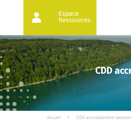
Espace
Ressources
CDD accr
Accueil
CDD accroissement saisonnier