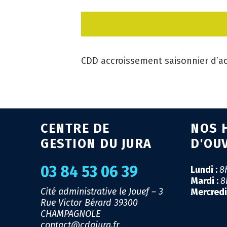
CDD accroissement saisonnier d’acti
CENTRE DE
NOS 
GESTION DU JURA
D'OU
03 84 53 06 39
Lundi :
8
Mardi :
8
Cité administrative le Jouef – 3
Mercredi
Rue Victor Bérard
39300
CHAMPAGNOLE
contact@cdgjura.fr