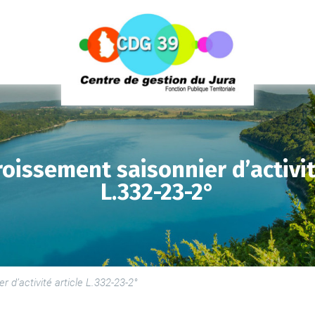
oissement saisonnier d’activit
L.332-23-2°
LE
SE
LE
 d’activité article L.332-23-2°
PR