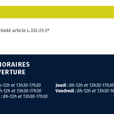
CA
GÉ
vité article L.332-23-2°
EM
SA
PR
HORAIRES
MI
VERTURE
LI
h-12h et 13h30-17h30
Jeudi :
8h-12h et 13h30-17h3
h-12h et 13h30-17h30
Vendredi :
8h-12h et 13h30-1
CO
 :
8h-12h et 13h30-17h30