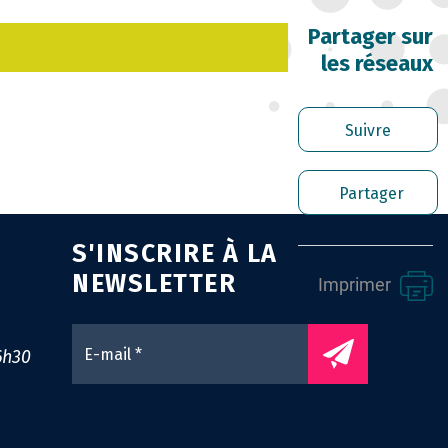
RRIÈRE DES FONCTIONNAIRES
Partager sur
les réseaux
RER LES AGENTS CONTRACTUELS
PLOI TERRITORIAL
Suivre
NTÉ ET PRÉVENTION DES RISQUES
Partager
OFESSIONNELS
S'INSCRIRE À LA
SSION ARCHIVAGE
NEWSLETTER
Imprimer
ENS UTILES
0
6h30
NTACT