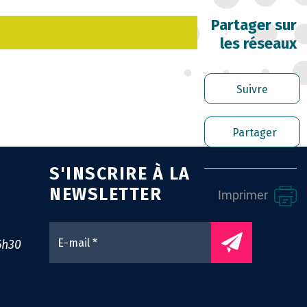
RRIÈRE DES FONCTIONNAIRES
Partager sur
les réseaux
RER LES AGENTS CONTRACTUELS
PLOI TERRITORIAL
Suivre
NTÉ ET PRÉVENTION DES RISQUES
Partager
OFESSIONNELS
S'INSCRIRE À LA
SSION ARCHIVAGE
NEWSLETTER
Imprimer
ENS UTILES
0
6h30
NTACT