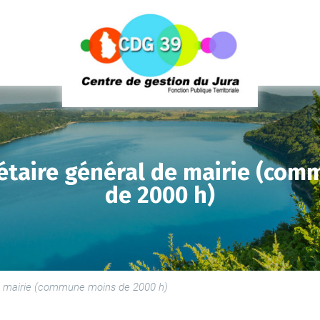
étaire général de mairie (co
de 2000 h)
LE
SE
LE
e mairie (commune moins de 2000 h)
PR