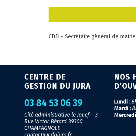
CDD – Secrétaire général de mair
CENTRE DE
NOS 
GESTION DU JURA
D'OU
03 84 53 06 39
Lundi :
8
Mardi :
8
Cité administrative le Jouef – 3
Mercredi
Rue Victor Bérard
39300
CHAMPAGNOLE
contact@cdgjura.fr