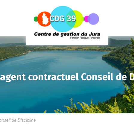
 agent contractuel Conseil de D
LE
SE
LE
nseil de Discipline
PR