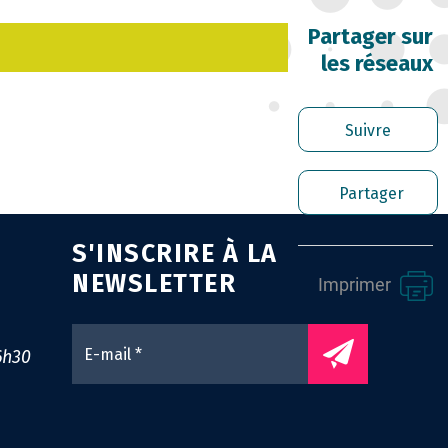
RRIÈRE DES FONCTIONNAIRES
Partager sur
les réseaux
RER LES AGENTS CONTRACTUELS
PLOI TERRITORIAL
Suivre
NTÉ ET PRÉVENTION DES RISQUES
Partager
OFESSIONNELS
S'INSCRIRE À LA
SSION ARCHIVAGE
NEWSLETTER
Imprimer
ENS UTILES
0
6h30
NTACT