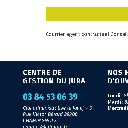
Courrier agent contractuel Conseil
CENTRE DE
NOS 
GESTION DU JURA
D'OU
03 84 53 06 39
Lundi :
8
Mardi :
8
Cité administrative le Jouef – 3
Mercredi
Rue Victor Bérard
39300
CHAMPAGNOLE
contact@cdgjura.fr