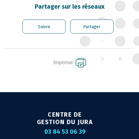
CARRIÈRE DES
Partager sur les réseaux
FONCTIONNAIRES
GÉRER LES AGENTS
Suivre
Partager
CONTRACTUELS
EMPLOI TERRITORIAL
SANTÉ ET PRÉVENTION DES
Imprimer
RISQUES PROFESSIONNELS
MISSION ARCHIVAGE
LIENS UTILES
CONTACT
CENTRE DE
GESTION DU JURA
03 84 53 06 39