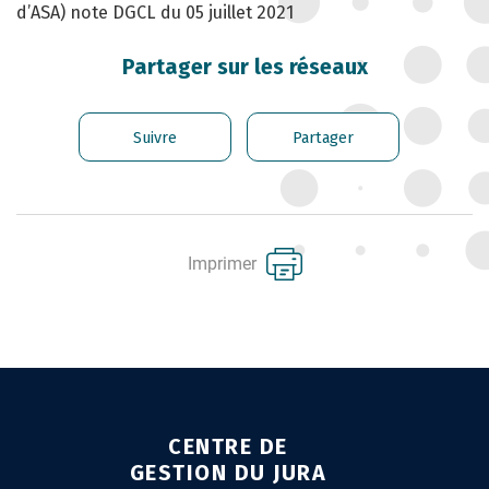
d’ASA) note DGCL du 05 juillet 2021
CARRIÈRE DES
FONCTIONNAIRES
Partager sur les réseaux
GÉRER LES AGENTS
CONTRACTUELS
Suivre
Partager
EMPLOI TERRITORIAL
SANTÉ ET PRÉVENTION DES
RISQUES PROFESSIONNELS
Imprimer
MISSION ARCHIVAGE
LIENS UTILES
CONTACT
CENTRE DE
GESTION DU JURA