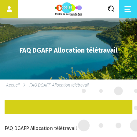
FAQ DGAFP Allocation télétravail
LES SERVICES DU CDG
Accueil
FAQ DGAFP Allocation télétravail
SERVICE DE MÉDECINE
PRÉVENTIVE
LE DROIT SYNDICAL ET LES
ÉLECTIONS
FAQ DGAFP Allocation télétravail
PROFESSIONNELLES