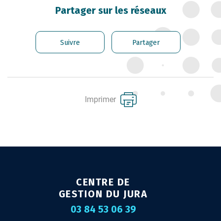
CARRIÈRE DES
Partager sur les réseaux
FONCTIONNAIRES
GÉRER LES AGENTS
Suivre
Partager
CONTRACTUELS
EMPLOI TERRITORIAL
SANTÉ ET PRÉVENTION DES
Imprimer
RISQUES PROFESSIONNELS
MISSION ARCHIVAGE
LIENS UTILES
CONTACT
CENTRE DE
GESTION DU JURA
03 84 53 06 39