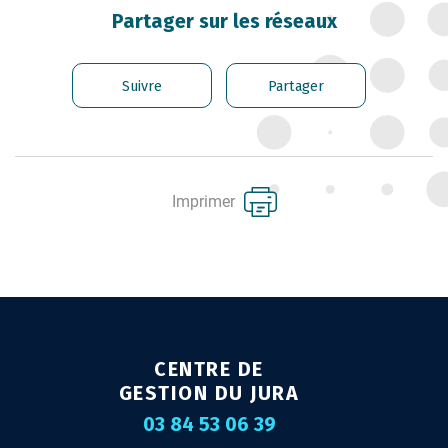
CARRIÈRE DES
Partager sur les réseaux
FONCTIONNAIRES
GÉRER LES AGENTS
Suivre
Partager
CONTRACTUELS
EMPLOI TERRITORIAL
SANTÉ ET PRÉVENTION DES
Imprimer
RISQUES PROFESSIONNELS
MISSION ARCHIVAGE
LIENS UTILES
CONTACT
CENTRE DE
GESTION DU JURA
03 84 53 06 39