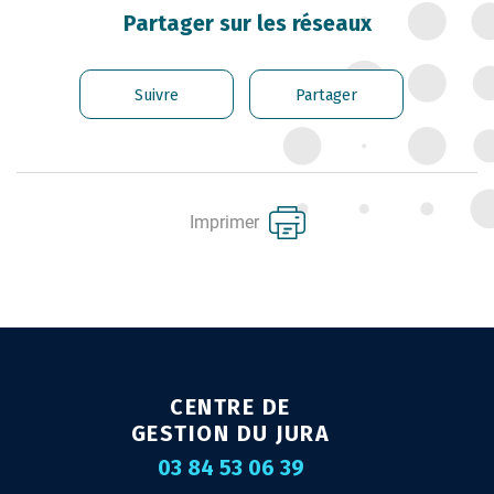
CARRIÈRE DES
Partager sur les réseaux
FONCTIONNAIRES
GÉRER LES AGENTS
Suivre
Partager
CONTRACTUELS
EMPLOI TERRITORIAL
SANTÉ ET PRÉVENTION DES
Imprimer
RISQUES PROFESSIONNELS
MISSION ARCHIVAGE
LIENS UTILES
CONTACT
CENTRE DE
GESTION DU JURA
03 84 53 06 39