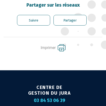
CARRIÈRE DES
Partager sur les réseaux
FONCTIONNAIRES
GÉRER LES AGENTS
Suivre
Partager
CONTRACTUELS
EMPLOI TERRITORIAL
SANTÉ ET PRÉVENTION DES
Imprimer
RISQUES PROFESSIONNELS
MISSION ARCHIVAGE
LIENS UTILES
CONTACT
CENTRE DE
GESTION DU JURA
03 84 53 06 39