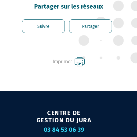
CARRIÈRE DES
Partager sur les réseaux
FONCTIONNAIRES
GÉRER LES AGENTS
Suivre
Partager
CONTRACTUELS
EMPLOI TERRITORIAL
SANTÉ ET PRÉVENTION DES
Imprimer
RISQUES PROFESSIONNELS
MISSION ARCHIVAGE
LIENS UTILES
CONTACT
CENTRE DE
GESTION DU JURA
03 84 53 06 39