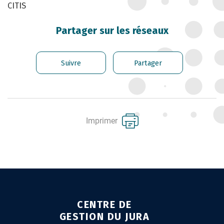
CITIS
CARRIÈRE DES
FONCTIONNAIRES
Partager sur les réseaux
GÉRER LES AGENTS
CONTRACTUELS
Suivre
Partager
EMPLOI TERRITORIAL
SANTÉ ET PRÉVENTION DES
RISQUES PROFESSIONNELS
Imprimer
MISSION ARCHIVAGE
LIENS UTILES
CONTACT
CENTRE DE
GESTION DU JURA