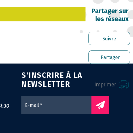
RRIÈRE DES FONCTIONNAIRES
Partager sur
les réseaux
RER LES AGENTS CONTRACTUELS
PLOI TERRITORIAL
Suivre
NTÉ ET PRÉVENTION DES RISQUES
Partager
OFESSIONNELS
S'INSCRIRE À LA
SSION ARCHIVAGE
NEWSLETTER
Imprimer
ENS UTILES
0
6h30
NTACT