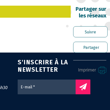
RRIÈRE DES FONCTIONNAIRES
Partager sur
les réseaux
RER LES AGENTS CONTRACTUELS
PLOI TERRITORIAL
Suivre
NTÉ ET PRÉVENTION DES RISQUES
Partager
OFESSIONNELS
S'INSCRIRE À LA
SSION ARCHIVAGE
NEWSLETTER
Imprimer
ENS UTILES
0
6h30
NTACT