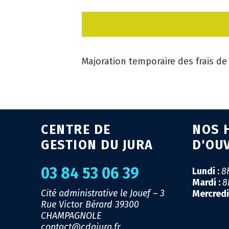
Majoration temporaire des frais d
CENTRE DE
NOS 
GESTION DU JURA
D'OU
03 84 53 06 39
Lundi :
8
Mardi :
8
Cité administrative le Jouef – 3
Mercredi
Rue Victor Bérard
39300
CHAMPAGNOLE
contact@cdgjura.fr