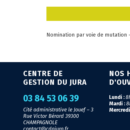
Nomination par voie de mutation –
CENTRE DE
NOS 
GESTION DU JURA
D'OU
03 84 53 06 39
Lundi :
8
Mardi :
8
Cité administrative le Jouef – 3
Mercredi
Rue Victor Bérard
39300
CHAMPAGNOLE
contact@cdgjura.fr