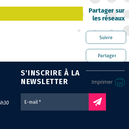
RRIÈRE DES FONCTIONNAIRES
Partager sur
les réseaux
RER LES AGENTS CONTRACTUELS
PLOI TERRITORIAL
Suivre
NTÉ ET PRÉVENTION DES RISQUES
Partager
OFESSIONNELS
S'INSCRIRE À LA
SSION ARCHIVAGE
NEWSLETTER
Imprimer
ENS UTILES
0
6h30
NTACT