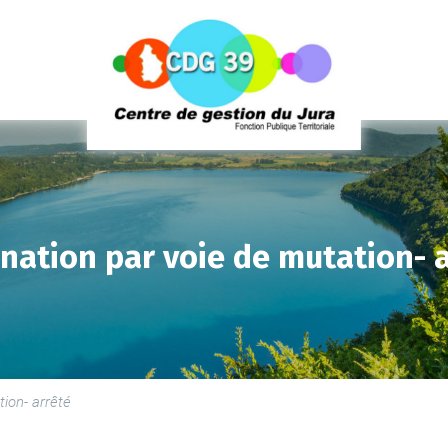
nation par voie de mutation- a
LE
SE
LE
ion- arrêté
PR