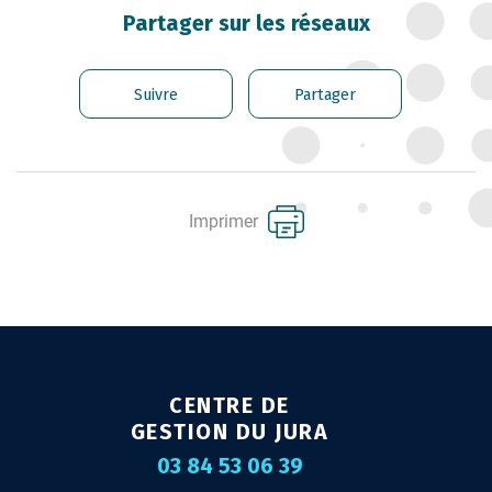
CARRIÈRE DES
Partager sur les réseaux
FONCTIONNAIRES
GÉRER LES AGENTS
Suivre
Partager
CONTRACTUELS
EMPLOI TERRITORIAL
SANTÉ ET PRÉVENTION DES
Imprimer
RISQUES PROFESSIONNELS
MISSION ARCHIVAGE
LIENS UTILES
CONTACT
CENTRE DE
GESTION DU JURA
03 84 53 06 39