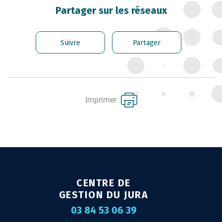
CARRIÈRE DES
Partager sur les réseaux
FONCTIONNAIRES
GÉRER LES AGENTS
Suivre
Partager
CONTRACTUELS
EMPLOI TERRITORIAL
SANTÉ ET PRÉVENTION DES
Imprimer
RISQUES PROFESSIONNELS
MISSION ARCHIVAGE
LIENS UTILES
CONTACT
CENTRE DE
GESTION DU JURA
03 84 53 06 39