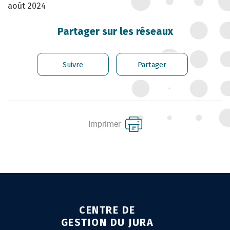
août 2024
CARRIÈRE DES
FONCTIONNAIRES
Partager sur les réseaux
GÉRER LES AGENTS
CONTRACTUELS
Suivre
Partager
EMPLOI TERRITORIAL
SANTÉ ET PRÉVENTION DES
RISQUES PROFESSIONNELS
Imprimer
MISSION ARCHIVAGE
LIENS UTILES
CONTACT
CENTRE DE
GESTION DU JURA