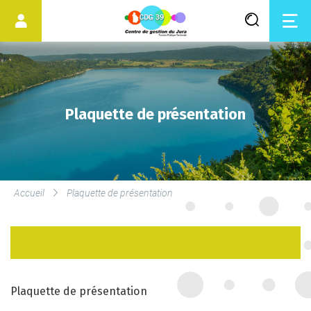
Plaquette de présentation
LES SERVICES DU CDG
Accueil
Plaquette de présentation
SERVICE DE MÉDECINE
PRÉVENTIVE
LE DROIT SYNDICAL ET LES
ÉLECTIONS
Plaquette de présentation
PROFESSIONNELLES