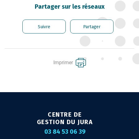
CARRIÈRE DES
Partager sur les réseaux
FONCTIONNAIRES
GÉRER LES AGENTS
Suivre
Partager
CONTRACTUELS
EMPLOI TERRITORIAL
SANTÉ ET PRÉVENTION DES
Imprimer
RISQUES PROFESSIONNELS
MISSION ARCHIVAGE
LIENS UTILES
CONTACT
CENTRE DE
GESTION DU JURA
03 84 53 06 39