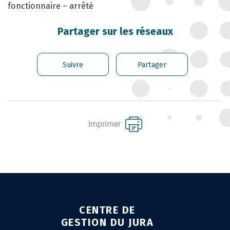
fonctionnaire – arrêté
CARRIÈRE DES
FONCTIONNAIRES
Partager sur les réseaux
GÉRER LES AGENTS
CONTRACTUELS
Suivre
Partager
EMPLOI TERRITORIAL
SANTÉ ET PRÉVENTION DES
RISQUES PROFESSIONNELS
Imprimer
MISSION ARCHIVAGE
LIENS UTILES
CONTACT
CENTRE DE
GESTION DU JURA