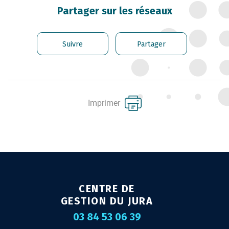
CARRIÈRE DES
Partager sur les réseaux
FONCTIONNAIRES
GÉRER LES AGENTS
Suivre
Partager
CONTRACTUELS
EMPLOI TERRITORIAL
SANTÉ ET PRÉVENTION DES
Imprimer
RISQUES PROFESSIONNELS
MISSION ARCHIVAGE
LIENS UTILES
CONTACT
CENTRE DE
GESTION DU JURA
03 84 53 06 39