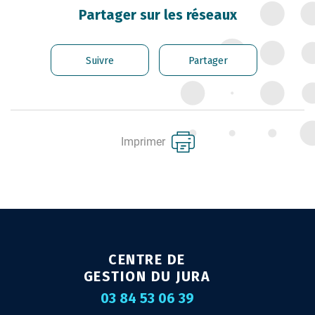
CARRIÈRE DES
Partager sur les réseaux
FONCTIONNAIRES
GÉRER LES AGENTS
Suivre
Partager
CONTRACTUELS
EMPLOI TERRITORIAL
SANTÉ ET PRÉVENTION DES
Imprimer
RISQUES PROFESSIONNELS
MISSION ARCHIVAGE
LIENS UTILES
CONTACT
CENTRE DE
GESTION DU JURA
03 84 53 06 39