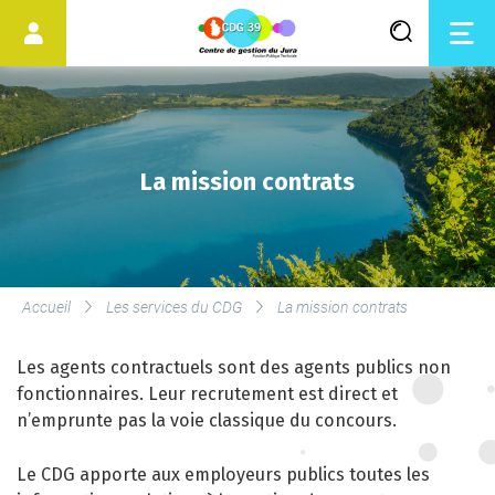
La mission contrats
Accueil
Les services du CDG
La mission contrats
LES SERVICES DU CDG
Les agents contractuels sont des agents publics non
SERVICE DE MÉDECINE
fonctionnaires. Leur recrutement est direct et
PRÉVENTIVE
n’emprunte pas la voie classique du concours.
LE DROIT SYNDICAL ET LES
Le CDG apporte aux employeurs publics toutes les
ÉLECTIONS