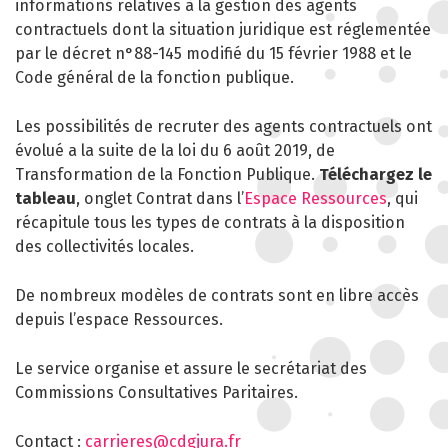
informations relatives à la gestion des agents
PROFESSIONNELLES
contractuels dont la situation juridique est réglementée
CARRIÈRE DES
par le décret n°88-145 modifié du 15 février 1988 et le
FONCTIONNAIRES
Code général de la fonction publique.
GÉRER LES AGENTS
Les possibilités de recruter des agents contractuels ont
CONTRACTUELS
évolué a la suite de la loi du 6 août 2019, de
Transformation de la Fonction Publique.
Téléchargez le
EMPLOI TERRITORIAL
tableau
, onglet Contrat dans l’
Espace Ressources
, qui
SANTÉ ET PRÉVENTION DES
récapitule tous les types de contrats à la disposition
RISQUES PROFESSIONNELS
des collectivités locales.
MISSION ARCHIVAGE
De nombreux modèles de contrats sont en libre accès
depuis l’espace Ressources.
LIENS UTILES
CONTACT
Le service organise et assure le secrétariat des
Commissions Consultatives Paritaires.
Contact :
carrieres@cdgjura.fr