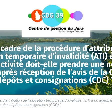
 cadre de la procédure d’attrib
n temporaire d’invalidité (ATI) 
ectivité doit-elle prendre une 
près réception de l’avis de la
dépôts et consignations (CDC) 
LE
SE
d’attribution de l’allocation temporaire d’invalidité (ATI) à un agent, l
sse des dépôts et consignations (CDC) ?
LE