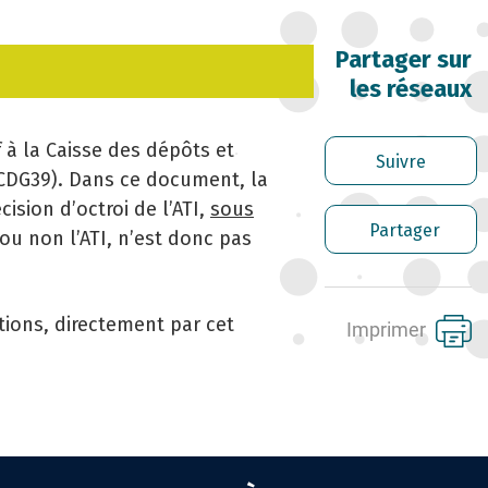
OFESSIONNELLES
Partager sur
RRIÈRE DES FONCTIONNAIRES
les réseaux
RER LES AGENTS CONTRACTUELS
f à la Caisse des dépôts et
Suivre
 CDG39). Dans ce document, la
PLOI TERRITORIAL
cision d’octroi de l’ATI,
sous
Partager
ou non l’ATI, n’est donc pas
NTÉ ET PRÉVENTION DES RISQUES
OFESSIONNELS
tions, directement par cet
Imprimer
SSION ARCHIVAGE
ENS UTILES
NTACT