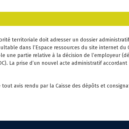
PR
CA
GÉ
ité territoriale doit adresser un dossier administrati
sultable dans l’Espace ressources du site internet du
EM
ble une partie relative à la décision de l’employeur (dé
C). La prise d’un nouvel acte administratif accordant 
SA
PR
 tout avis rendu par la Caisse des dépôts et consigna
MI
LI
CO