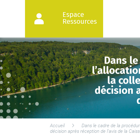
Espace
Ressources
Dans le
l’allocatio
la coll
décision a
Accueil
Dans le cadre de la procédure 
décision après réception de l’avis de la Cai