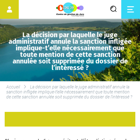
La décision par laquelle le juge
administratif annule la sanction infligée
implique-t’elle nécessairement que
toute mention de cette sanction
annulée soit supprimée du dossier de
l’intéressé ?
Accueil
La décision par laquelle le juge administratif annule la
sanction infligée implique-t’elle nécessairement que toute mention
de cette sanction annulée soit supprimée du dossier de l’intéressé ?
LES SERVICES DU CDG
SERVICE DE MÉDECINE