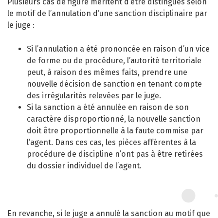
Plusieurs cas de figure méritent d’être distingués selon
PRÉVENTIVE
le motif de l’annulation d’une sanction disciplinaire par
le juge :
LE DROIT SYNDICAL ET LES
ÉLECTIONS
Si l’annulation a été prononcée en raison d’un vice
PROFESSIONNELLES
de forme ou de procédure, l’autorité territoriale
CARRIÈRE DES
peut, à raison des mêmes faits, prendre une
FONCTIONNAIRES
nouvelle décision de sanction en tenant compte
des irrégularités relevées par le juge.
GÉRER LES AGENTS
Si la sanction a été annulée en raison de son
CONTRACTUELS
caractère disproportionné, la nouvelle sanction
doit être proportionnelle à la faute commise par
EMPLOI TERRITORIAL
l’agent. Dans ces cas, les pièces afférentes à la
procédure de discipline n’ont pas à être retirées
SANTÉ ET PRÉVENTION DES
RISQUES PROFESSIONNELS
du dossier individuel de l’agent.
MISSION ARCHIVAGE
LIENS UTILES
En revanche, si le juge a annulé la sanction au motif que