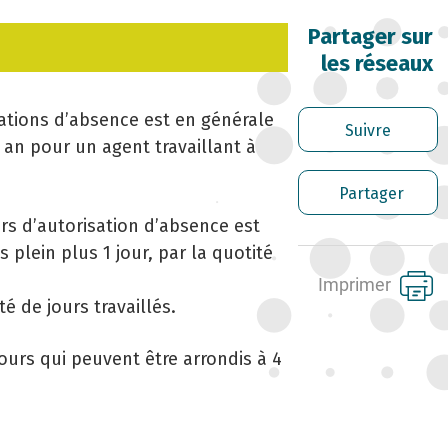
 DROIT SYNDICAL ET LES ÉLECTIONS
OFESSIONNELLES
Partager sur
les réseaux
RRIÈRE DES FONCTIONNAIRES
isations d’absence est en générale
Suivre
RER LES AGENTS CONTRACTUELS
 an pour un agent travaillant à
PLOI TERRITORIAL
Partager
urs d’autorisation d’absence est
NTÉ ET PRÉVENTION DES RISQUES
plein plus 1 jour, par la quotité
OFESSIONNELS
Imprimer
é de jours travaillés.
SSION ARCHIVAGE
jours qui peuvent être arrondis à 4
ENS UTILES
NTACT