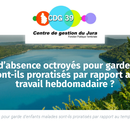
 d’absence octroyés pour garde
nt-ils proratisés par rapport 
travail hebdomadaire ?
LE
SE
 pour garde d’enfants malades sont-ils proratisés par rapport au tem