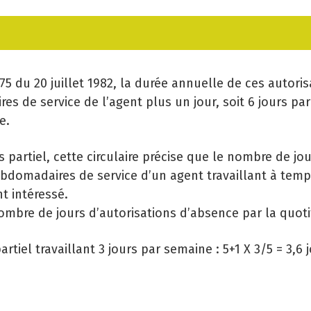
LE
PR
CA
475 du 20 juillet 1982, la durée annuelle de ces autor
GÉ
s de service de l’agent plus un jour, soit 6 jours par
e.
EM
s partiel, cette circulaire précise que le nombre de jo
SA
bdomadaires de service d’un agent travaillant à temps 
PR
nt intéressé.
 nombre de jours d’autorisations d’absence par la quotit
MI
tiel travaillant 3 jours par semaine : 5+1 X 3/5 = 3,6 
LI
CO