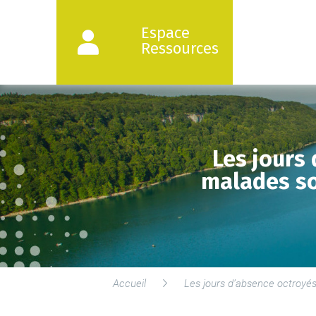
Espace
Ressources
Les jours
malades so
Accueil
Les jours d’absence octroyés