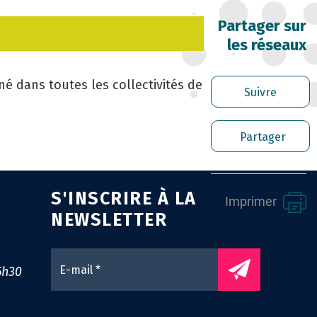
RRIÈRE DES FONCTIONNAIRES
Partager sur
les réseaux
RER LES AGENTS CONTRACTUELS
né dans toutes les collectivités de
Suivre
PLOI TERRITORIAL
NTÉ ET PRÉVENTION DES RISQUES
Partager
OFESSIONNELS
SSION ARCHIVAGE
S'INSCRIRE À LA
Imprimer
NEWSLETTER
ENS UTILES
0
NTACT
6h30