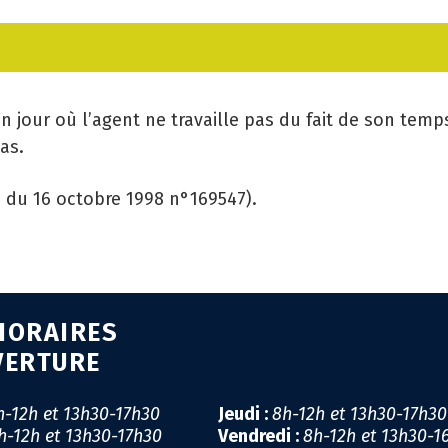
CA
GÉ
un jour où l’agent ne travaille pas du fait de son temps
as.
EM
CE du 16 octobre 1998 n°169547).
SA
PR
MI
HORAIRES
LI
VERTURE
CO
h-12h et 13h30-17h30
Jeudi :
8h-12h et 13h30-17h3
h-12h et 13h30-17h30
Vendredi :
8h-12h et 13h30-1