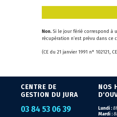
Non.
Si le jour férié correspond à 
récupération n’est prévu dans ce c
(CE du 21 janvier 1991 n° 102121, 
CENTRE DE
NOS 
GESTION DU JURA
D'OU
03 84 53 06 39
Lundi :
8
Mardi :
8