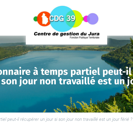
onnaire à temps partiel peut-il
 son jour non travaillé est un j
LE
SE
el peut-il récupérer un jour si son jour non travaillé est un jour férié ?
LE
PR