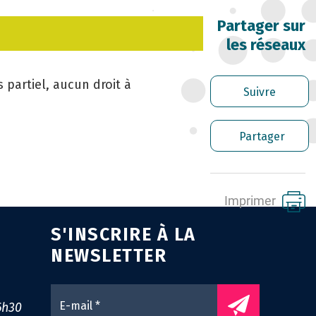
Partager sur
RRIÈRE DES FONCTIONNAIRES
les réseaux
RER LES AGENTS CONTRACTUELS
 partiel, aucun droit à
Suivre
PLOI TERRITORIAL
Partager
NTÉ ET PRÉVENTION DES RISQUES
OFESSIONNELS
SSION ARCHIVAGE
Imprimer
S'INSCRIRE À LA
ENS UTILES
NEWSLETTER
NTACT
0
6h30