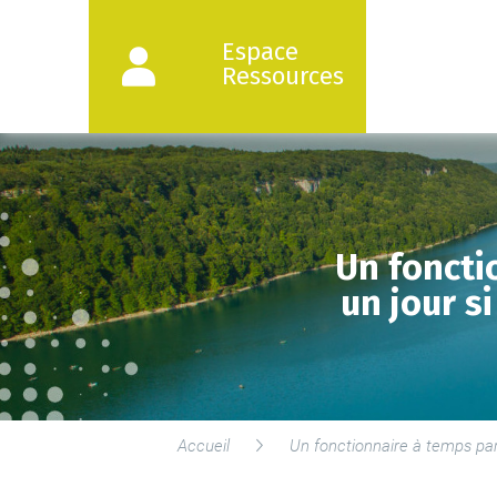
Espace
Ressources
Un foncti
un jour si
Accueil
Un fonctionnaire à temps parti